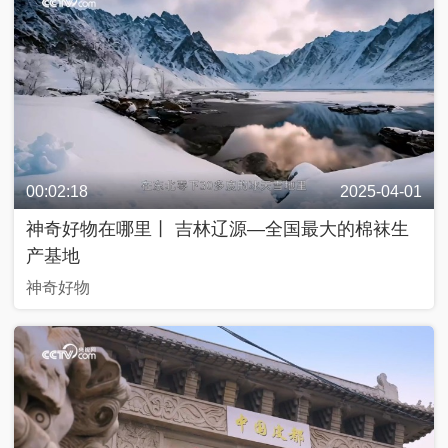
入
列
抗
战
中
的
文
艺
00:02:18
2025-04-01
神奇好物在哪里丨 吉林辽源—全国最大的棉袜生
百
产基地
年
百
神奇好物
城
人
生
第
一
次