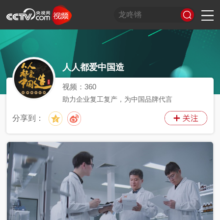
习
非
A
跟
龙
谁
奋
望
我
比
和
印
威
中
国
人人都爱中国造
式
凡
I
着
咚
是
进
海
的
划
合
记
虎
国
货
妙
十
奇
习
锵
王
中
观
军
之
堂
神
山
语
年
谈
主
牌
国
潮
旅
美
气
河
视频：
360
席
梦
局
图
助力企业复工复产，为中国品牌代言
看
开
世
新
分享到：
界
炙
在
造
央
不
线
夜
剧
被
等
会
定
义
的
T
前
现
生
前
A
方
场
活
小
线
高
向
央
能
上
剧
场
神
C