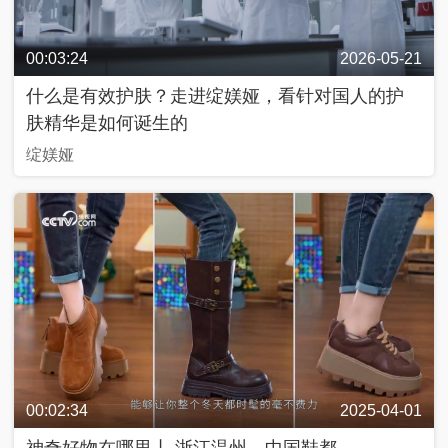
奇
C
好
T
物
V
在
网
00:03:24
2026-05-21
哪
络
里
春
什么是有效护肤？走进绽媄娅，看针对国人的护
晚
肤精华是如何诞生的
绽媄娅
源
动
两
青
美
@
中
会
年
好
青
国
追
说
生
春
追
活
，
追
私
2
2
享
0
0
家
2
行
2
3
进
4
2
0
2
3
中
舆
最
00:02:34
2025-04-01
热
评
嗨
神奇好物在哪里丨 浙江温州—中国鞋都
！