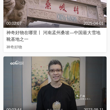
近
话
00:02:07
2025-04-01
神奇好物在哪里丨 河南孟州桑坡—中国最大雪地
飏
靴基地之一
声
神奇好物
中
国
Y
O
U
N
G
计
划
00:03:44
2023-09-11