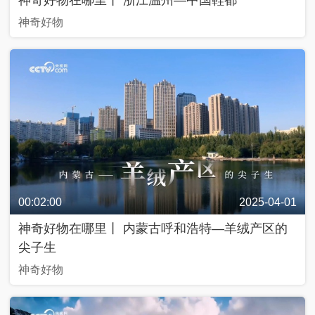
好
神奇好物
久
不
见
一
帧
一
中
国
人
00:02:00
2025-04-01
生
第
神奇好物在哪里丨 内蒙古呼和浩特—羊绒产区的
二
次
尖子生
神奇好物
新
兵
请