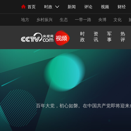
首页
时政
新闻
评论
视频
财经
人民领袖习近平
直播
海外频道
片库
iPanda
栏目大全
联播+
English
中国领导人
节目单
Монгол
听音
央视快评
微视频
习
地方
乡村振兴
生态
一带一路
央博
文化
时
资
军
热
政
讯
事
评
总台春晚
网络春晚
共产党员网
秧纪录
习
非
A
跟
龙
谁
奋
望
我
比
新闻
国内
国际
评论
经济
军事
式
凡
I
着
咚
是
进
海
的
划
妙
十
奇
习
锵
王
中
观
军
人民领袖习近平
联播+
语
热解读
年
谈
主
牌
天天学习
国
潮
旅
席
梦
看
视频
小央视频
小央直播
直播中国
熊猫
世
界
现场
前线
比划
快看
蓝海中国
新兵
百年大党，初心如磐。在中国共产党即将迎来
体育
直播
竞猜
2026年世界杯
2026
VIP会员
CCTV奥林匹克频道
生活体育大会