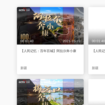
财经
教育
乡村振兴
生态环境
一带一路
大国智造
大国展会
大国保险
云顶对话
00:01:40
2021-10-15
00:01:40
CCTV.节目官网
直播
节目单
栏目
片库
【人民记忆：百年百城】阿拉尔奔小康
【人民记
新疆
新疆