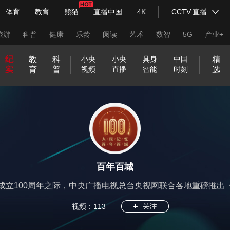
体育
教育
熊猫
直播中国
4K
CCTV.直播
式妙语
主持人
下载央视影音
热解读
天天学习
旅游
科普
健康
乐龄
阅读
艺术
数智
5G
产业+
纪
教
科
精
小央
小央
具身
中国
实
育
普
选
视频
直播
智能
时刻
纪录片网
国家大剧院
大型活动
和
印
威
中
国
开
在
不
我
前
央
神
关
央
现
小
源
以
小
生
行
青
方
前
嗨
正
一
C
一
萌
走
两
人
青
新
美
抗
@
百
科技
法治
文娱
人物
公益
图片
合
记
虎
国
货
新
线
被
的
方
剧
奇
于
视
场
央
动
梦
央
活
进
春
圆
线
！
是
言
C
帧
历
进
会
生
年
兵
好
战
青
年
之
堂
神
山
炙
等
定
家
高
会
好
明
网
剧
中
为
嗑
向
2
大
普
好
读
不
T
一
史
实
追
第
说
请
生
中
春
百
美
气
习式妙语
河
造
义
乡
能
央视快评
物
天
美
场
国
马
知
上
央视网评
0
课
法
久
书
合
V
中
光华锐评
验
追
二
入
锋面
活
的
，
城
局
图
夜
的
美
在
的
学
识
2
不
时
就
网
国
室
追
次
列
私
文
2
T
丽
哪
热
3
见
普
络
2
享
艺
0
频道
VR/AR
4K专区
全景新闻
A
中
里
门
法
春
0
家
2
百年百城
国
话
晚
2
3
请入列
人生第一次
人生第二次
题
4
成立100周年之际，中央广播电视总台央视网联合各地重磅推出
年冬奥会
CBA
NBA
中超
国足
国际足球
网球
综
视频：
113
体育江湖
文化体育
冰雪道路
足球道路