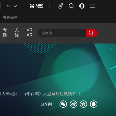
中
央央好物
专
关
VR
题
注
AR
中
人
近
飏
中
舆
生
话
声
国
最
第
Y
热
一
O
评
次
U
N
G
计
划
《人民记忆：百年百城》大型系列短视频节目。
合体育
亚冬会
分享到 :