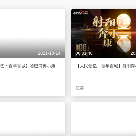
央博
非遗
文化
旅游
科普
健康
乐龄
阅读
云起
超级工厂
智敬中国
全民健康
颜选攻略
海洋
2021-10-14
00:01:40
20
热播榜
总台企业白名单
忆：百年百城】哈巴河奔小康
【人民记忆：百年百城】射阳奔
江苏