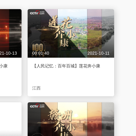
艺术
汽车
数智
5G
产业+
时尚
天气
才艺
网展
央央好物
21-10-13
00:01:40
2021-10-11
小康
【人民记忆：百年百城】莲花奔小康
江西