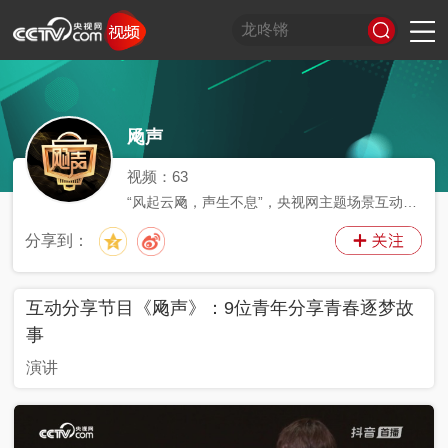
习
非
A
跟
龙
谁
奋
望
我
比
和
印
威
中
国
飏声
式
凡
I
着
咚
是
进
海
的
划
合
记
虎
国
货
妙
十
奇
习
锵
王
中
观
军
之
堂
神
山
语
年
谈
主
牌
国
潮
旅
美
气
河
视频：
63
席
梦
局
图
“风起云飏，声生不息”，央视网主题场景互动分
看
开
享节目。
世
新
分享到：
界
炙
在
造
央
不
02:12:30
2024-07-19
线
夜
剧
被
等
会
定
互动分享节目《飏声》：9位青年分享青春逐梦故
义
的
事
T
前
现
生
前
A
方
场
活
小
线
演讲
高
向
央
能
上
剧
场
神
C