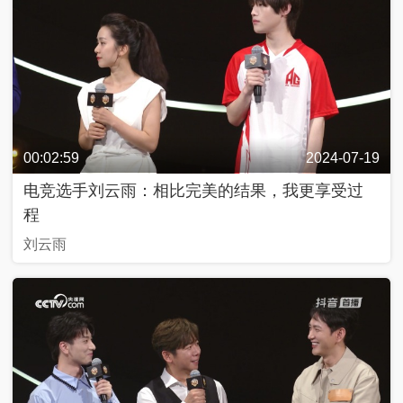
奇
C
好
T
物
V
在
网
哪
络
里
春
晚
源
动
两
青
美
@
00:02:59
2024-07-19
中
会
年
好
青
国
追
说
生
春
电竞选手刘云雨：相比完美的结果，我更享受过
追
活
，
程
追
私
2
2
享
0
刘云雨
0
家
2
行
2
3
进
4
2
0
2
3
中
舆
最
热
评
嗨
！