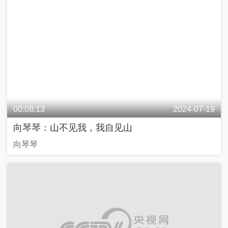
近
话
飏
声
00:08:13
2024-07-19
中
向琴琴：山不见我，我自见山
国
Y
向琴琴
O
U
N
G
计
划