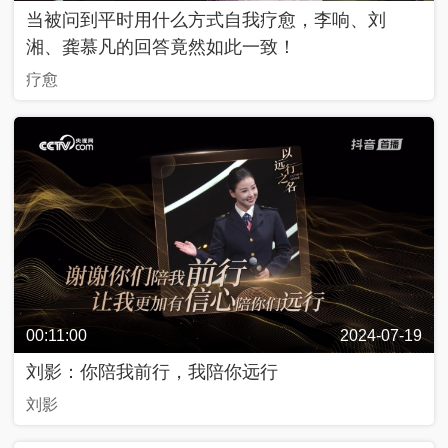
入
当被问到平时用什么方式自我疗愈，李响、刘
列
湘、龚慕凡的回答竟然如此一致！
疗愈
抗
战
中
的
文
艺
百
年
百
城
00:11:00
2024-07-19
刘影：你陪我前行，我陪你远行
人
生
刘影
第
一
次