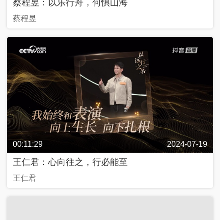
蔡程昱：以乐行舟，何惧山海
蔡程昱
00:11:29
2024-07-19
王仁君：心向往之，行必能至
王仁君