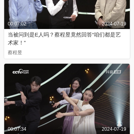
好
久
不
见
00:07:02
2024-07-19
当被问到是E人吗？蔡程昱竟然回答“咱们都是艺
一
术家！”
帧
一
蔡程昱
中
国
人
生
第
二
次
新
兵
00:07:34
2024-07-19
请