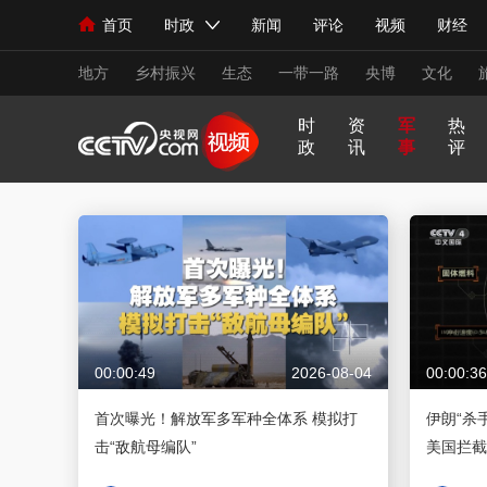
首页
时政
新闻
评论
视频
财经
人民领袖习近平
直播
海外频道
片库
iPanda
栏目大全
联播+
English
中国领导人
节目单
Монгол
听音
央视快评
微视频
习
地方
乡村振兴
生态
一带一路
央博
文化
时
资
军
热
政
讯
事
评
总台春晚
网络春晚
共产党员网
秧纪录
习
非
A
跟
龙
谁
奋
望
我
比
新闻
国内
国际
评论
经济
军事
式
凡
I
着
咚
是
进
海
的
划
妙
十
奇
习
锵
王
中
观
军
人民领袖习近平
联播+
语
热解读
年
谈
主
牌
天天学习
国
潮
旅
席
梦
看
视频
小央视频
小央直播
直播中国
熊猫
世
界
00:00:49
2026-08-04
00:00:36
现场
前线
比划
快看
蓝海中国
新兵
首次曝光！解放军多军种全体系 模拟打
伊朗“杀
体育
直播
竞猜
2026年世界杯
2026
击“敌航母编队”
美国拦截
VIP会员
CCTV奥林匹克频道
生活体育大会