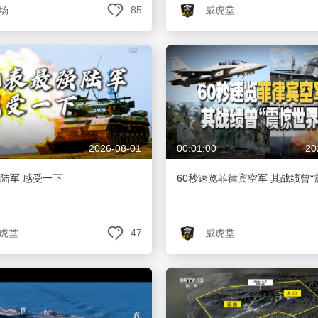
场
85
威虎堂
央博
非遗
文化
旅游
科普
健康
乐龄
阅读
云起
超级工厂
智敬中国
全民健康
颜选攻略
海洋
热播榜
总台企业白名单
2026-08-01
00:01:00
20
陆军 感受一下
60秒速览菲律宾空军 其战绩曾“
虎堂
47
威虎堂