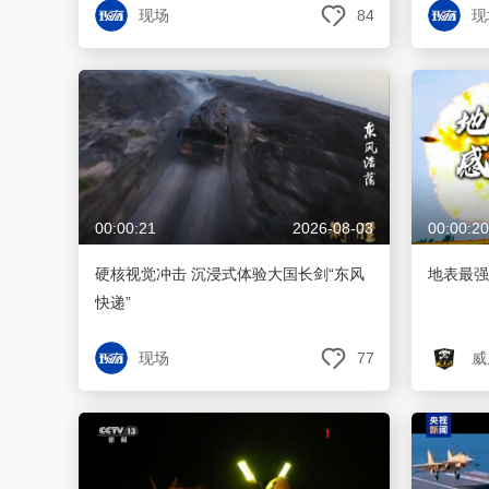
现场
84
现
财经
教育
乡村振兴
生态环境
一带一路
大国智造
大国展会
大国保险
云顶对话
CCTV.节目官网
直播
节目单
栏目
片库
00:00:21
2026-08-03
00:00:20
硬核视觉冲击 沉浸式体验大国长剑“东风
地表最强
快递”
现场
77
威