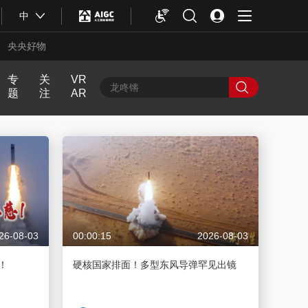
中
央央好物
专
关
VR
题
注
AR
中
人
近
飏
中
舆
生
话
声
国
最
第
Y
热
一
O
评
次
U
N
G
计
26-08-03
00:00:15
2026-08-03
划
！
硬核国家排面！多型东风导弹罕见出镜
合体育
亚冬会