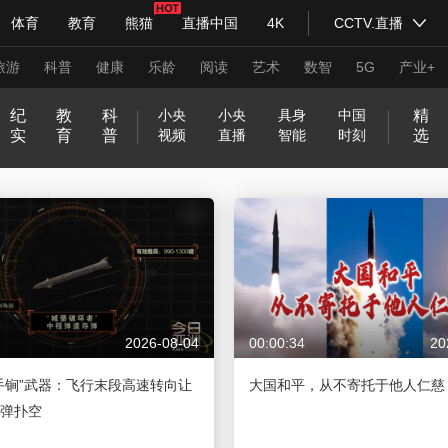
体育
教育
熊猫
直播中国
4K
CCTV.直播
式妙语
主持人
下载央视影音
热解读
天天学习
旅游
科普
健康
乐龄
阅读
艺术
数智
5G
产业+
纪
教
科
精
小央
小央
具身
中国
实
育
普
选
视频
直播
智能
时刻
纪录片网
国家大剧院
大型活动
和
印
威
中
国
开
在
不
我
前
央
神
关
小
现
小
源
以
方
生
行
青
一
前
嗨
正
走
C
一
萌
机
两
人
青
新
美
抗
@
百
科技
法治
文娱
人物
公益
图片
合
记
虎
国
货
新
线
被
的
方
剧
奇
于
央
场
央
动
梦
圆
活
进
春
言
线
！
是
进
C
帧
历
智
会
生
年
兵
好
战
青
年
之
堂
神
山
炙
等
定
家
高
会
好
明
嗑
剧
中
为
普
向
2
大
不
好
读
实
T
一
史
过
追
第
说
请
生
中
春
百
美
气
习式妙语
河
造
义
乡
能
央视快评
物
天
知
场
国
马
法
上
央视网评
0
课
合
久
书
验
V
中
光华锐评
人
追
二
入
锋面
活
的
，
城
局
图
夜
的
美
在
的
识
2
就
不
时
室
网
国
追
次
列
私
文
2
T
丽
哪
热
3
普
见
络
2
享
艺
0
频道
VR/AR
4K专区
全景新闻
A
中
里
门
法
春
0
家
2
国
话
晚
2
3
2026-08-04
00:00:34
20
请入列
人生第一次
人生第二次
题
4
手锏”武器：飞行末段高速转向让
大国和平，从不寄托于他人仁慈
年冬奥会
CBA
NBA
中超
国足
国际足球
网球
综
弹扑空
体育江湖
文化体育
冰雪道路
足球道路