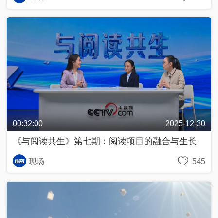
奇
C
好
T
物
V
在
网
哪
络
里
春
晚
源
动
两
青
美
@
中
会
年
好
青
国
追
说
生
春
追
活
，
追
私
2
00:32:00
2025-12-30
2
享
0
0
家
2
行
《与阅读共生》第七期：阅读项目的融合与生长
2
3
进
4
2
0
现场
545
2
3
中
舆
最
热
评
嗨
！