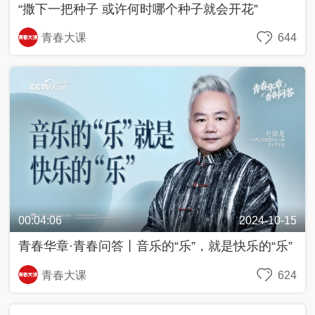
“撒下一把种子 或许何时哪个种子就会开花”
青春大课
644
近
话
飏
声
中
国
Y
O
U
00:04:06
2024-10-15
N
G
青春华章·青春问答丨音乐的“乐”，就是快乐的“乐”
计
划
青春大课
624