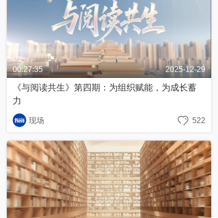
好
久
不
见
一
00:27:35
2025-12-29
帧
一
《与阅读共生》第四期：为组织赋能，为成长蓄
中
国
力
现场
522
人
生
第
二
次
新
兵
请