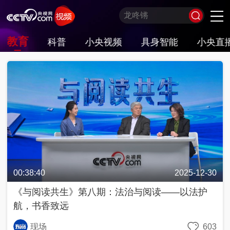
教育
科普
小央视频
具身智能
小央直
习
非
A
跟
龙
谁
奋
望
我
比
和
印
威
中
国
式
凡
I
着
咚
是
进
海
的
划
合
记
虎
国
货
妙
十
奇
习
锵
王
中
观
军
之
堂
神
山
语
年
谈
主
牌
国
潮
旅
美
气
河
席
梦
局
图
看
开
世
新
界
炙
在
造
央
不
线
夜
剧
被
等
会
定
义
的
00:38:40
2025-12-30
T
前
现
生
前
A
方
场
活
小
线
《与阅读共生》第八期：法治与阅读——以法护
高
向
央
航，书香致远
能
上
剧
场
神
C
现场
603