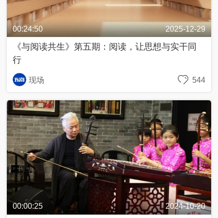
入
列
00:24:50
2025-12-29
《与阅读共生》第五期：阅读，让思想与实干同
抗
战
行
中
的
现场
544
文
艺
百
年
百
城
人
生
第
一
00:00:25
2024-10-20
次