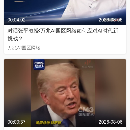
近
00:04:02
2026-08-06
话
对话张平教授∶万兆AI园区网络如何应对AI时代新
挑战？
飏
声
万兆AI园区网络
中
国
Y
O
U
N
G
计
划
00:00:37
2026-08-06