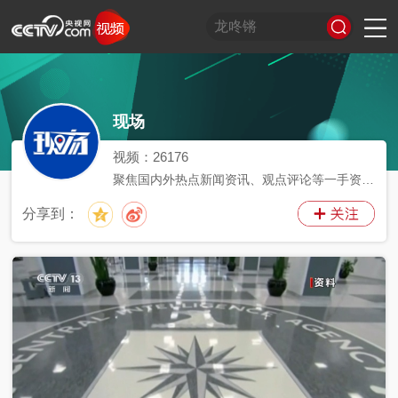
习
非
A
跟
龙
谁
奋
望
我
比
和
印
威
中
国
现场
式
凡
I
着
咚
是
进
海
的
划
合
记
虎
国
货
妙
十
奇
习
锵
王
中
观
军
之
堂
神
山
语
年
谈
主
牌
国
潮
旅
美
气
河
视频：
26176
席
梦
局
图
聚焦国内外热点新闻资讯、观点评论等一手资
看
开
讯。
世
新
分享到：
界
炙
在
造
央
不
线
夜
剧
被
等
会
定
义
的
T
前
现
生
前
A
方
场
活
小
线
高
向
央
能
上
剧
场
神
C