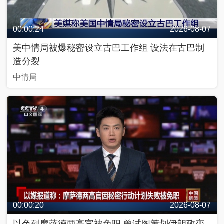
奇
C
好
T
物
V
在
网
00:00:24
2026-08-07
哪
络
里
春
美中情局被爆秘密设立古巴工作组 设法在古巴制
晚
造分裂
中情局
源
动
两
青
美
@
中
会
年
好
青
国
追
说
生
春
追
活
，
追
私
2
2
享
0
0
家
2
行
2
3
进
4
2
0
2
3
中
舆
最
00:00:20
2026-08-07
热
评
嗨
以色列摩萨德两高官被免职 曾试图策划伊朗政变
！