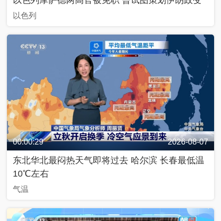
好
以色列
久
不
见
一
帧
一
中
国
人
00:00:29
2026-08-07
生
第
东北华北最闷热天气即将过去 哈尔滨 长春最低温
二
次
10℃左右
气温
新
兵
请