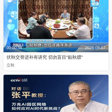
入
列
抗
战
中
的
文
艺
00:00:38
2026-08-07
伏秋交替进补有讲究 切勿盲目“贴秋膘”
百
立秋
年
百
城
人
生
第
一
次