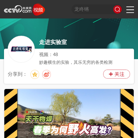
习
非
A
跟
龙
谁
奋
望
我
比
和
印
威
中
国
走进实验室
式
凡
I
着
咚
是
进
海
的
划
合
记
虎
国
货
妙
十
奇
习
锵
王
中
观
军
之
堂
神
山
语
年
谈
主
牌
国
潮
旅
美
气
河
视频：
48
席
梦
局
图
妙趣横生的实验，其乐无穷的各类检测
看
开
世
新
分享到：
界
炙
在
造
央
不
线
夜
剧
被
等
会
定
义
的
T
前
现
生
前
A
方
场
活
小
线
高
向
央
能
上
剧
场
神
C