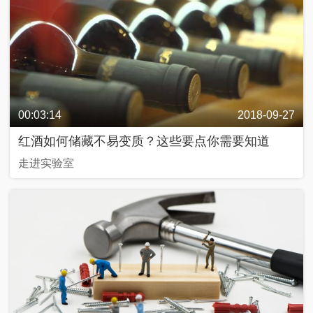
入
列
抗
战
中
的
00:03:14
2018-09-27
文
艺
红酒如何储藏不易变质？这些要点你需要知道
走进实验室
百
年
百
城
人
生
第
一
次