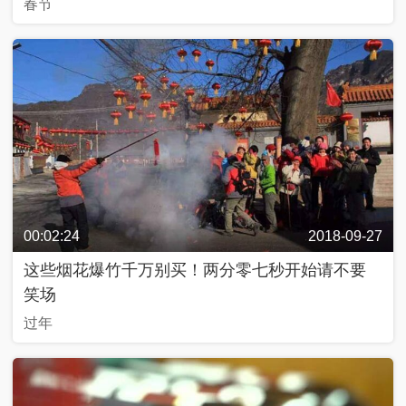
春节
好
久
不
见
一
帧
一
中
国
00:02:24
2018-09-27
人
生
这些烟花爆竹千万别买！两分零七秒开始请不要
第
笑场
二
次
过年
新
兵
请