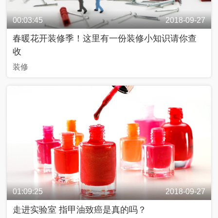
00:03:45
2018-09-27
近
春暖花开装修季！这里有一份装修小知识请你查
话
收
装修
飏
声
中
国
Y
O
U
N
G
计
划
01:09:25
2018-09-27
走进实验室 指甲油致癌是真的吗？