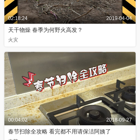
奇
C
好
T
物
V
在
网
02:18:24
2019-04-04
哪
络
里
春
天干物燥 春季为何野火高发？
晚
火灾
源
动
两
青
美
@
中
会
年
好
青
国
追
说
生
春
追
活
，
追
私
2
2
享
0
0
家
2
行
2
3
进
4
2
0
2
3
中
舆
00:04:02
2018-09-27
最
热
春节扫除全攻略 看完都不用请保洁阿姨了
评
嗨
！