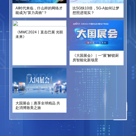
AI时代来临，什么样的网络才
比5G快10倍，5G-A如何让梦
能成为“算力高铁“？
想照进现实？
《MWC2024丨直击巴展 光联
未来》
《大国展会》｜一“展”解锁厨
房智能化新场景
大国展会｜惠享全球精品 共
赴消博致美之旅