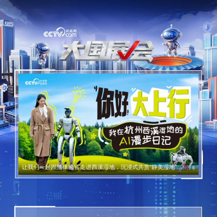
5
5
让我们一起跟随体验官走进西溪湿地，沉浸式共赏“静美湿地”与“跃动科技”的融合画卷。见证5G-A大上行×AI如何让感知更即时、交互更自然。未来生活，正在发生。
/
6
/
6