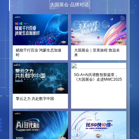
大国展会·品牌对话
赋能千行百业 鸿蒙生态加速
大国展会｜至美旅程 致远未
时
来
5G-A×AI共谱数智新篇章，
《大国展会》走进MWC2025
擎云之力 共赴数字中国