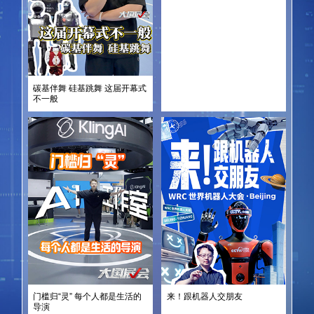
碳基伴舞 硅基跳舞 这届开幕式
不一般
门槛归“灵” 每个人都是生活的
来！跟机器人交朋友
导演