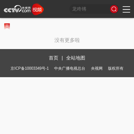
习
非
A
跟
龙
谁
奋
望
我
比
和
印
威
中
国
没有更多啦
式
凡
I
着
咚
是
进
海
的
划
合
记
虎
国
货
妙
十
奇
习
锵
王
中
观
军
之
堂
神
山
语
年
谈
主
牌
国
潮
旅
美
气
河
席
梦
局
图
首页
|
全站地图
看
开
世
新
京ICP备10003349号-1
中央广播电视总台
央视网
版权所有
界
炙
在
造
央
不
线
夜
剧
被
等
会
定
义
的
T
前
现
生
前
A
方
场
活
小
线
高
向
央
能
上
剧
场
神
C