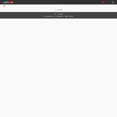
正在加载...
首页
|
全站地图
京ICP备10003349号-1
中央广播电视总台
央视网
版权所有
习
非
A
跟
龙
谁
奋
望
我
比
和
印
威
中
国
式
凡
I
着
咚
是
进
海
的
划
合
记
虎
国
货
妙
十
奇
习
锵
王
中
观
军
之
堂
神
山
语
年
谈
主
牌
国
潮
旅
美
气
河
席
梦
局
图
看
开
世
新
界
炙
在
造
央
不
线
夜
剧
被
等
会
定
义
的
T
前
现
生
前
A
方
场
活
小
线
高
向
央
能
上
剧
场
神
C