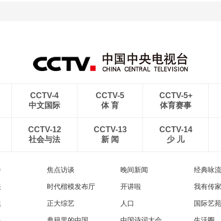
CCTV-4
CCTV-5
CCTV-5+
中文国际
体 育
体育赛事
CCTV-12
CCTV-13
CCTV-14
社会与法
新 闻
少 儿
播
焦点访谈
晚间新闻
经典咏
法
时代楷模发布厅
开讲啦
我有传
然
正大综艺
人口
国际艺
眼
典籍里的中国
中国诗词大会
生活圈