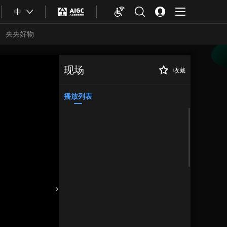
中
央央好物
现场
收藏
央视曝光！劣质驱
正在播放
蚊产品用的是农药 标的是化妆
品
播放列表
合体育
亚冬会