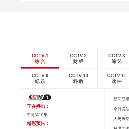
CCTV-1
CCTV-2
CCTV-3
综 合
财 经
综 艺
CCTV-9
CCTV-10
CCTV-11
纪 录
科 教
戏 曲
新闻联
正在播出：
今日说
主角第10集
人与自
精彩预告：
秘境之