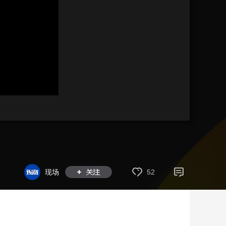
艺术
汽车
数智
5G
产业+
时尚
天气
才艺
网展
央央好物
现场
52