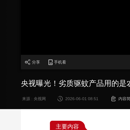
财经
教育
乡村振兴
生态环境
一带一路
大国智造
大国展会
大国保险
云顶对话
CCTV.节目官网
直播
节目单
栏目
片库
分享
手机看
央视曝光！劣质驱蚊产品用的是
来源 : 央视网
2026-06-01 08:51
内容
主要内容