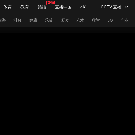
体育
教育
熊猫
直播中国
4K
CCTV.直播
式妙语
主持人
下载央视影音
热解读
天天学习
旅游
科普
健康
乐龄
阅读
艺术
数智
5G
产业+
纪录片网
国家大剧院
大型活动
科技
法治
文娱
人物
公益
图片
习式妙语
央视快评
央视网评
光华锐评
锋面
频道
VR/AR
4K专区
全景新闻
请入列
人生第一次
人生第二次
年冬奥会
CBA
NBA
中超
国足
国际足球
网球
综
体育江湖
文化体育
冰雪道路
足球道路