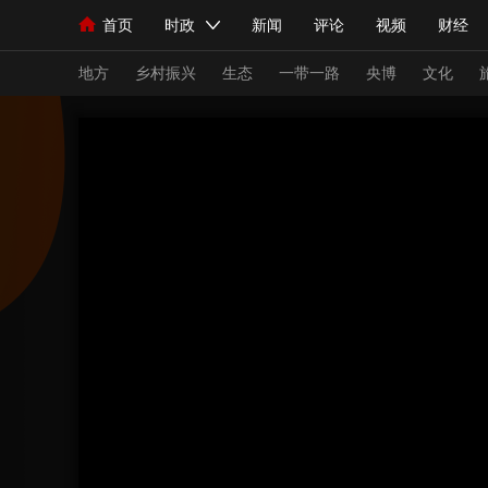
首页
时政
新闻
评论
视频
财经
人民领袖习近平
直播
海外频道
片库
iPanda
栏目大全
联播+
English
中国领导人
节目单
Монгол
听音
央视快评
微视频
习
地方
乡村振兴
生态
一带一路
央博
文化
总台春晚
网络春晚
共产党员网
秧纪录
新闻
国内
国际
评论
经济
军事
人民领袖习近平
联播+
热解读
天天学习
视频
小央视频
小央直播
直播中国
熊猫
现场
前线
比划
快看
蓝海中国
新兵
体育
直播
竞猜
2026年世界杯
2026
VIP会员
CCTV奥林匹克频道
生活体育大会