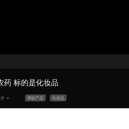
央博
非遗
文化
旅游
科普
健康
乐龄
阅读
云起
超级工厂
智敬中国
全民健康
颜选攻略
海洋
收视榜
总台企业白名单
农药 标的是化妆品
简介
驱蚊产品
化妆品