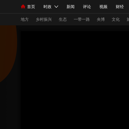
首页
时政
新闻
评论
视频
财经
人民领袖习近平
直播
海外频道
片库
iPanda
栏目大全
联播+
English
中国领导人
节目单
Монгол
听音
央视快评
微视频
习
地方
乡村振兴
生态
一带一路
央博
文化
总台春晚
网络春晚
共产党员网
秧纪录
新闻
国内
国际
评论
经济
军事
人民领袖习近平
联播+
热解读
天天学习
视频
小央视频
小央直播
直播中国
熊猫
现场
前线
比划
快看
蓝海中国
新兵
体育
直播
竞猜
2026年世界杯
2026
VIP会员
CCTV奥林匹克频道
生活体育大会