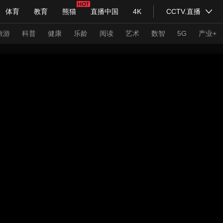
体育
教育
熊猫
直播中国
4K
CCTV.直播
式妙语
主持人
下载央视影音
热解读
天天学习
旅游
科普
健康
乐龄
阅读
艺术
数智
5G
产业+
纪录片网
国家大剧院
大型活动
科技
法治
文娱
人物
公益
图片
习式妙语
央视快评
央视网评
光华锐评
锋面
频道
VR/AR
4K专区
全景新闻
请入列
人生第一次
人生第二次
年冬奥会
CBA
NBA
中超
国足
国际足球
网球
综
体育江湖
文化体育
冰雪道路
足球道路