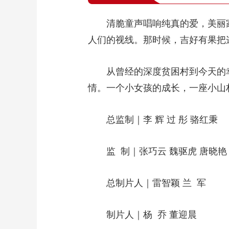
清脆童声唱响纯真的爱，美丽家
人们的视线。那时候，吉好有果把
从曾经的深度贫困村到今天的幸
情。一个小女孩的成长，一座小山
总监制｜李 辉 过 彤 骆红秉
监 制｜张巧云 魏驱虎 唐晓艳
总制片人｜雷智颖 兰 军
制片人｜杨 乔 董迎晨