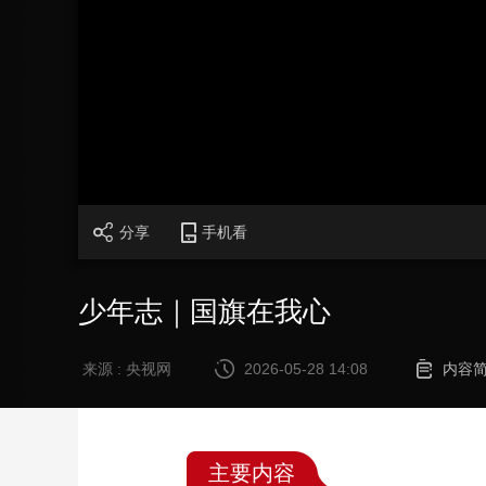
财经
教育
乡村振兴
生态环境
一带一路
大国智造
大国展会
大国保险
云顶对话
CCTV.节目官网
直播
节目单
栏目
片库
分享
手机看
少年志｜国旗在我心
来源 : 央视网
2026-05-28 14:08
内容
主要内容