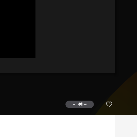
艺术
汽车
数智
5G
产业+
时尚
天气
才艺
网展
央央好物