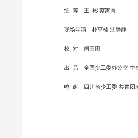
统 筹｜王 彬 蔡家奇
现场导演｜朴亨楠 沈静静
校 对｜闫田田
出 品｜全国少工委办公室 中
鸣 谢｜四川省少工委 共青团凉