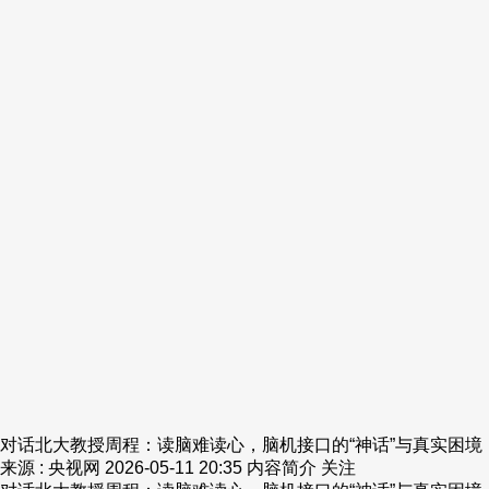
财经
教育
乡村振兴
生态环境
一带一路
央博
大国智造
大国展会
大国保险
云顶对话
云起
超
CCTV.节目官网
直播
节目单
栏目
片库
热播榜
对话北大教授周程：读脑难读心，脑机接口的“神话”与真实困境
来源 : 央视网
2026-05-11 20:35
内容简介
关注