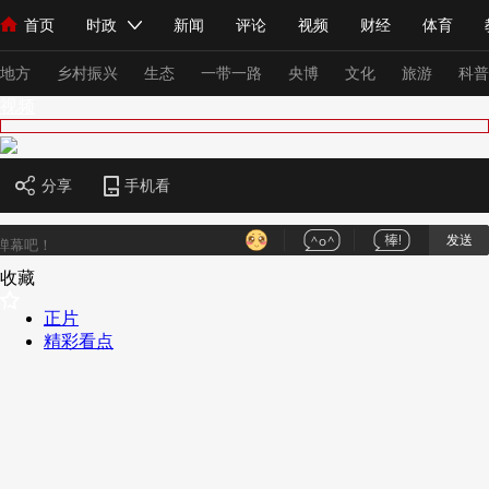
首页
时政
新闻
评论
视频
财经
体育
人民领袖习近平
直播
海外频道
片库
iPanda
栏目大全
联播+
English
中国领导人
节目单
Монгол
听音
央视快评
微视频
习式妙语
主持人
下
地方
乡村振兴
生态
一带一路
央博
文化
旅游
科普
视频
总台春晚
网络春晚
共产党员网
秧纪录
纪录片网
分享
手机看
发送
新闻
国内
国际
评论
经济
军事
科技
法
收藏
人民领袖习近平
联播+
热解读
天天学习
习式妙语
正片
视频
小央视频
小央直播
直播中国
熊猫频道
V
精彩看点
现场
前线
比划
快看
蓝海中国
新兵请入列
体育
直播
竞猜
2026年世界杯
2026年冬奥会
VIP会员
CCTV奥林匹克频道
生活体育大会
体育江湖