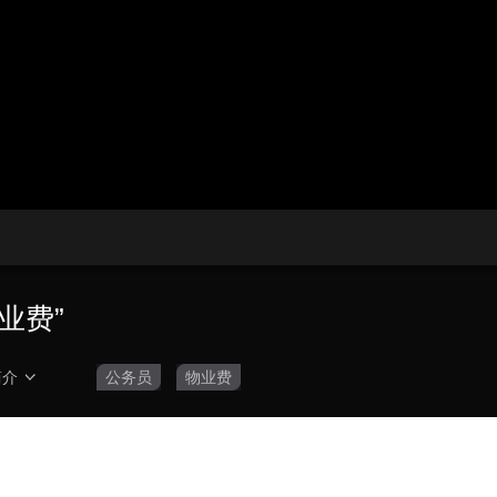
央博
非遗
文化
旅游
科普
健康
乐龄
阅读
云起
超级工厂
智敬中国
全民健康
颜选攻略
海洋
收视榜
总台企业白名单
业费”
简介
公务员
物业费