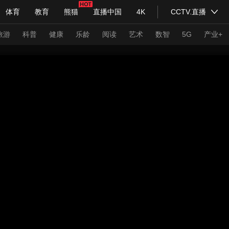
体育
教育
熊猫
直播中国
4K
CCTV.直播
式妙语
主持人
下载央视影音
热解读
天天学习
旅游
科普
健康
乐龄
阅读
艺术
数智
5G
产业+
纪录片网
国家大剧院
大型活动
科技
法治
文娱
人物
公益
图片
习式妙语
央视快评
央视网评
光华锐评
锋面
频道
VR/AR
4K专区
全景新闻
请入列
人生第一次
人生第二次
年冬奥会
CBA
NBA
中超
国足
国际足球
网球
综
体育江湖
文化体育
冰雪道路
足球道路