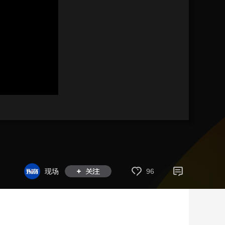
艺术
汽车
数智
5G
产业+
时尚
天气
才艺
网展
央央好物
现场
96