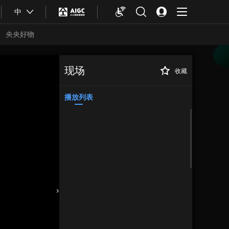
中
央央好物
现场
收藏
央视谈“多地倡议公
正在播放
务员带头缴物业费”
播放列表
合体育
亚冬会