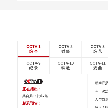
CCTV-1
CCTV-2
CCTV-3
综 合
财 经
综 艺
CCTV-9
CCTV-10
CCTV-11
纪 录
科 教
戏 曲
新闻联
正在播出：
今日说
兵自风中来第7集
人与自
精彩预告：
秘境之