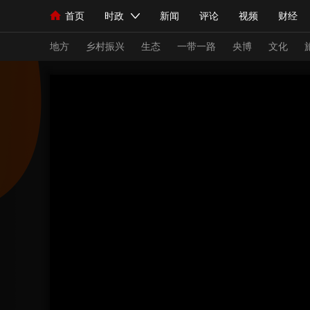
首页
时政
新闻
评论
视频
财经
人民领袖习近平
直播
海外频道
片库
iPanda
栏目大全
联播+
English
中国领导人
节目单
Монгол
听音
央视快评
微视频
习
地方
乡村振兴
生态
一带一路
央博
文化
总台春晚
网络春晚
共产党员网
秧纪录
新闻
国内
国际
评论
经济
军事
人民领袖习近平
联播+
热解读
天天学习
视频
小央视频
小央直播
直播中国
熊猫
现场
前线
比划
快看
蓝海中国
新兵
体育
直播
竞猜
2026年世界杯
2026
VIP会员
CCTV奥林匹克频道
生活体育大会