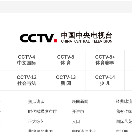
CCTV-4
CCTV-5
CCTV-5+
中文国际
体 育
体育赛事
CCTV-12
CCTV-13
CCTV-14
社会与法
新 闻
少 儿
播
焦点访谈
晚间新闻
经典咏
法
时代楷模发布厅
开讲啦
我有传
然
正大综艺
人口
国际艺
眼
典籍里的中国
中国诗词大会
生活圈