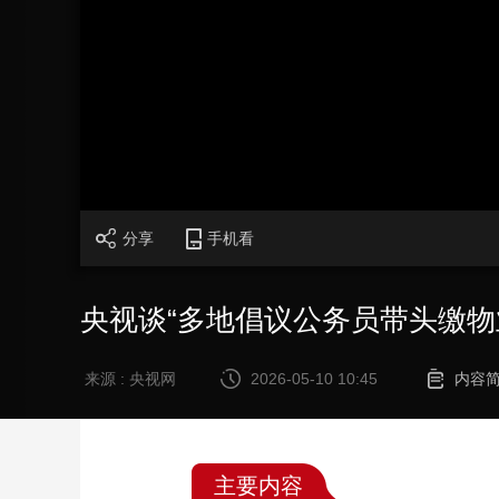
财经
教育
乡村振兴
生态环境
一带一路
大国智造
大国展会
大国保险
云顶对话
CCTV.节目官网
直播
节目单
栏目
片库
分享
手机看
央视谈“多地倡议公务员带头缴物
来源 : 央视网
2026-05-10 10:45
内容
主要内容