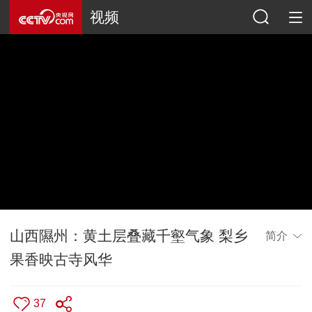
视频
山西隰州：黄土层叠藏千壑气象 梨乡
简介
果香映古寺风华
37