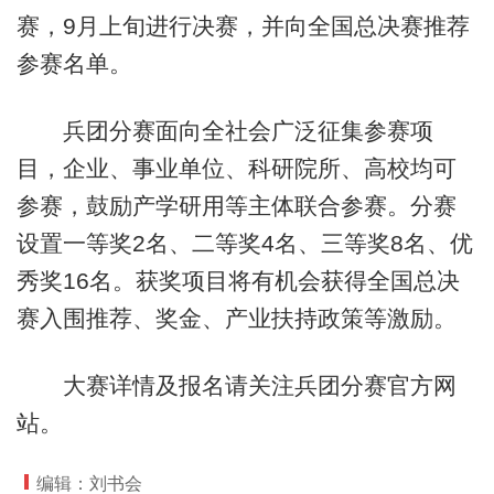
赛，9月上旬进行决赛，并向全国总决赛推荐
参赛名单。
兵团分赛面向全社会广泛征集参赛项
目，企业、事业单位、科研院所、高校均可
参赛，鼓励产学研用等主体联合参赛。分赛
设置一等奖2名、二等奖4名、三等奖8名、优
秀奖16名。获奖项目将有机会获得全国总决
赛入围推荐、奖金、产业扶持政策等激励。
大赛详情及报名请关注兵团分赛官方网
站。
编辑：刘书会