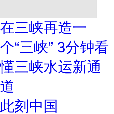
在三峡再造一
个“三峡” 3分钟看
懂三峡水运新通
道
此刻中国