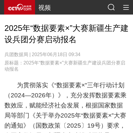
视频
2025年“数据要素×”大赛新疆生产建
设兵团分赛启动报名
兵团数据局 | 2025年06月18日 09:34
原标题：2025年“数据要素×”大赛新疆生产建设兵团分赛启
动报名
为贯彻落实《“数据要素×”三年行动计划
（2024—2026年）》，充分发挥数据要素乘
数效应，赋能经济社会发展，根据国家数据
局等部门《关于举办2025年“数据要素×”大赛
的通知》（国数政策〔2025〕19号）要求，