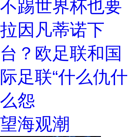
不踢世界杯也要
拉因凡蒂诺下
台？欧足联和国
际足联“什么仇什
么怨
望海观潮