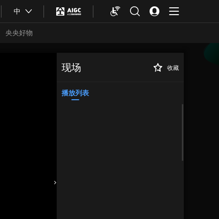
中
央央好物
现场
收藏
环卫工母子这些
正在播放
话，相当通透！
播放列表
合体育
亚冬会