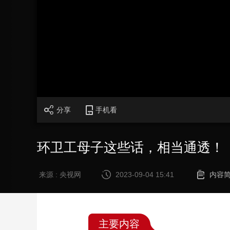
财经
教育
乡村振兴
生态环境
一带一路
大国智造
大国展会
大国保险
云顶对话
CCTV.节目官网
直播
节目单
栏目
片库
分享
手机看
环卫工母子这些话，相当通透！
来源 : 央视网
2023-09-04 15:41
内容
主要内容