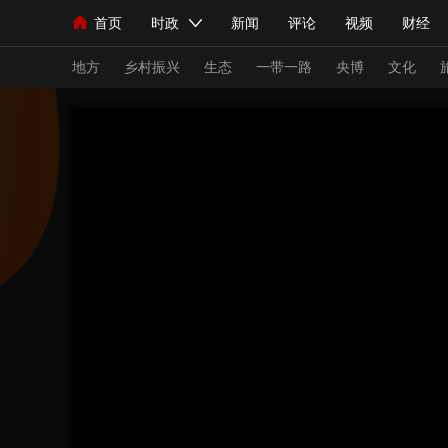
首页
时政
新闻
评论
视频
财经
人民领袖习近平
直播
海外频道
片库
iPanda
栏目大全
联播+
English
中国领导人
节目单
Монгол
听音
央视快评
微视频
习
地方
乡村振兴
生态
一带一路
央博
文化
总台春晚
网络春晚
共产党员网
秧纪录
新闻
国内
国际
评论
经济
军事
人民领袖习近平
联播+
热解读
天天学习
视频
小央视频
小央直播
直播中国
熊猫
现场
前线
比划
快看
蓝海中国
新兵
体育
直播
竞猜
2026年世界杯
2026
VIP会员
CCTV奥林匹克频道
生活体育大会