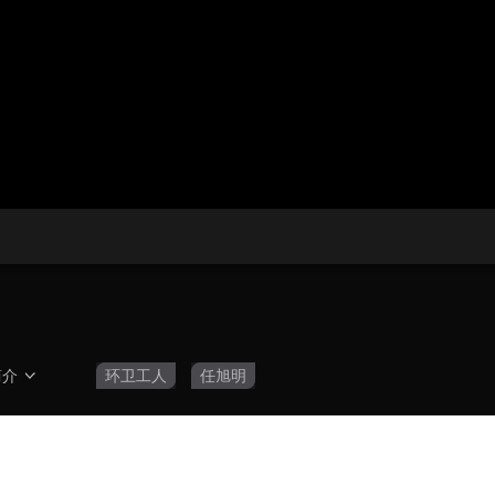
央博
非遗
文化
旅游
科普
健康
乐龄
阅读
云起
超级工厂
智敬中国
全民健康
颜选攻略
海洋
热播榜
总台企业白名单
简介
环卫工人
任旭明