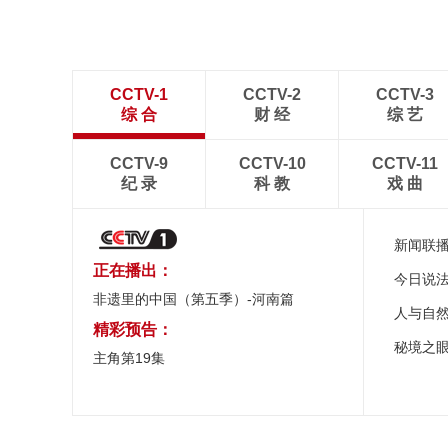
CCTV-1
CCTV-2
CCTV-3
综 合
财 经
综 艺
CCTV-9
CCTV-10
CCTV-11
纪 录
科 教
戏 曲
新闻联
正在播出：
今日说
非遗里的中国（第五季）-河南篇
人与自
精彩预告：
秘境之
主角第19集