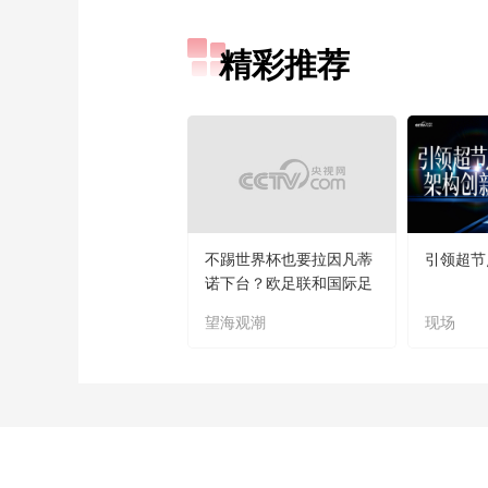
精彩推荐
不踢世界杯也要拉因凡蒂
引领超节
诺下台？欧足联和国际足
联“什么仇什么怨
望海观潮
现场