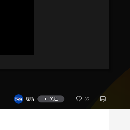
艺术
汽车
数智
5G
产业+
时尚
天气
才艺
网展
央央好物
现场
35