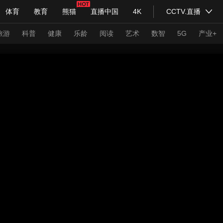
体育
教育
熊猫
直播中国
4K
CCTV.直播
式妙语
主持人
下载央视影音
热解读
天天学习
旅游
科普
健康
乐龄
阅读
艺术
数智
5G
产业+
纪录片网
国家大剧院
大型活动
科技
法治
文娱
人物
公益
图片
习式妙语
央视快评
央视网评
光华锐评
锋面
频道
VR/AR
4K专区
全景新闻
请入列
人生第一次
人生第二次
年冬奥会
CBA
NBA
中超
国足
国际足球
网球
综
体育江湖
文化体育
冰雪道路
足球道路