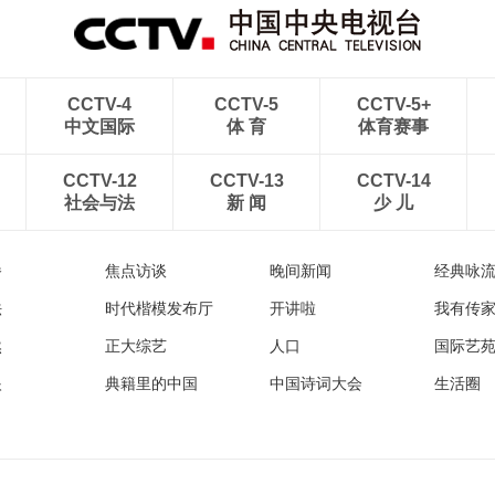
CCTV-4
CCTV-5
CCTV-5+
中文国际
体 育
体育赛事
CCTV-12
CCTV-13
CCTV-14
社会与法
新 闻
少 儿
播
焦点访谈
晚间新闻
经典咏
法
时代楷模发布厅
开讲啦
我有传
然
正大综艺
人口
国际艺
眼
典籍里的中国
中国诗词大会
生活圈