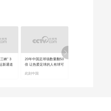
三峡” 3
20年中国足球场数量翻50
望海观潮丨流水的首相
运新通道
倍 让热爱足球的人有球可
铁打的喵
踢
此刻中国
望海观潮