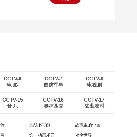
央视boys网络春晚同
框花絮
00:01:06
朱广权官宣央视网络
春晚
00:00:22
尼格买提官宣央视网
络春晚
00:00:22
康辉官宣央视网络春
晚
CCTV-6
CCTV-7
CCTV-8
电 影
国防军事
电视剧
00:00:24
黄龄官宣央视网络春
CCTV-15
CCTV-16
CCTV-17
晚
音 乐
奥林匹克
农业农村
00:00:27
尤长靖官宣央视网络
春晚
流传
挑战不可能
故事里的中国
00:00:25
家宝
第一动画乐园
动物世界