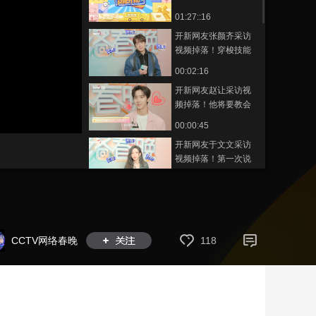
晚开新局》
01:27::16
艺术
汽车
数智
5G
产业+
开新网友张颜齐采访
时尚
天气
才艺
网展
央央好物
视频掉落！穿梭技能
get
00:02:16
开新网友赵让采访视
频掉落！他将要教会
大家的是怎样开新技
00:00:45
能呢？
开新网友于文文采访
视频掉落！第一次说
唱，这份挑战成果等
00:01:08
待你来查收！
开新网友徐艺洋采访
视频掉落！开开心心
迎新年，把快乐带给
00:01:12
CCTV网络春晚
118
每个人！
开新网友希林娜依·高
采访视频掉落！与大
家喜气洋洋过小年！
00:00:48
开新网友许佳琪采访