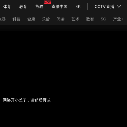
体育
教育
熊猫
直播中国
4K
CCTV.直播
式妙语
主持人
下载央视影音
热解读
天天学习
旅游
科普
健康
乐龄
阅读
艺术
数智
5G
产业+
纪录片网
国家大剧院
大型活动
科技
法治
文娱
人物
公益
图片
习式妙语
央视快评
央视网评
光华锐评
锋面
频道
VR/AR
4K专区
全景新闻
请入列
人生第一次
人生第二次
网络开小差了，请稍后再试
年冬奥会
CBA
NBA
中超
国足
国际足球
网球
综
体育江湖
文化体育
冰雪道路
足球道路