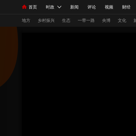
首页
时政
新闻
评论
视频
财经
人民领袖习近平
直播
海外频道
片库
iPanda
栏目大全
联播+
English
中国领导人
节目单
Монгол
听音
央视快评
微视频
习
地方
乡村振兴
生态
一带一路
央博
文化
总台春晚
网络春晚
共产党员网
秧纪录
新闻
国内
国际
评论
经济
军事
人民领袖习近平
联播+
热解读
天天学习
视频
小央视频
小央直播
直播中国
熊猫
现场
前线
比划
快看
蓝海中国
新兵
体育
直播
竞猜
2026年世界杯
2026
VIP会员
CCTV奥林匹克频道
生活体育大会