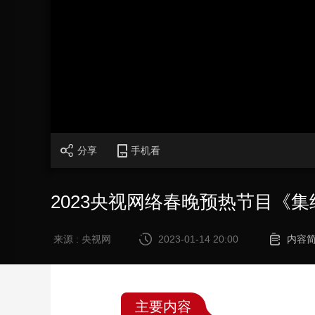
财经
教育
乡村振兴
生态环境
一带一路
大国智造
大国展会
大国保险
云顶对话
CCTV.节目官网
直播
节目单
栏目
片库
分享
手机看
2023央视网络春晚预热节目《
来源 : 央视网
2023-01-14 20:00
内容
主要内容