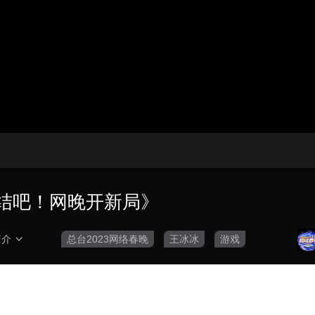
央博
非遗
文化
旅游
科普
健康
乐龄
阅读
云起
超级工厂
智敬中国
全民健康
颜选攻略
海洋
热播榜
总台企业白名单
集结吧！网晚开新局》
简介
总台2023网络春晚
王冰冰
游戏