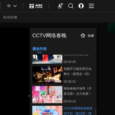
00:02:48
中
弦子曾黎 《远走高
飞》唱出飒爽姿态！
央央好物
00:03:36
我的家乡最闪耀是懂
喜庆的
CCTV网络春晚
收藏
2023央视网络春晚
正在播放
00:06:39
预热节目《集结吧！网晚开新
局》
播放列表
舞台氛围感拉满！ 么
红王晰黄霄雲合唱
《雾里》
00:04:45
张颜齐王勉穿屏互动
舞台《潇洒走一回》
00:06:51
网络春晚开场秀《开
新无限》活力来袭！
合体育
亚冬会
00:04:22
2023央视网络春晚预
热节目《集结吧！网