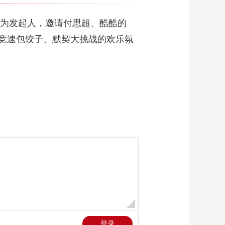
视频掉落！这支代表
家乡采茶的舞蹈到底
00:01:17
作为发起人，邀请付思超、酷酷的
有多热闹？
开新网友王心凌采访
竞速包饺子、默契大挑战的欢乐氛
视频掉落！看出道20
周年的她都有哪些新
00:01:46
年愿望？
开新网友李汶翰采访
视频掉落！“充满了
光”的节目能有多亮
00:00:44
堂？
开新网友刘恋采访视
频掉落！表情包三连
拍福利已送达！
00:01:25
董宇辉将在网络春晚
舞台变魔术 开新网友
董宇辉采访视频掉
00:01:33
落！
王冰冰原地下班秒睡
着 开新网友王冰冰采
访视频掉落
00:01:11