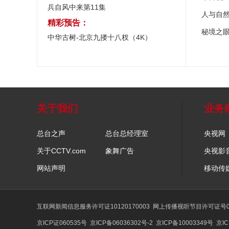
兵自风中来第11集
人与自
精彩预告：
秘境之
中华古树-北京九搂十八杈（4K）
关于我们
业务
总台之声
总台总经理室
央视网
关于CCTV.com
象舞广告
央视影
网站声明
移动传
互联网新闻信息服务许可证10120170003
网上传播视听节目许可证号01
京ICP证060535号
京ICP备06036302号-2
京ICP备10003349号
京IC