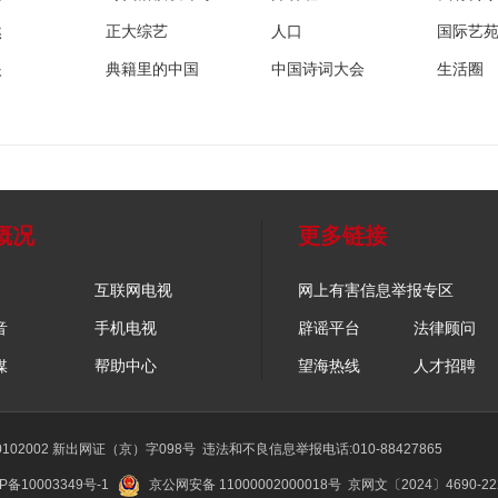
然
正大综艺
人口
国际艺
眼
典籍里的中国
中国诗词大会
生活圈
概况
更多链接
互联网电视
网上有害信息举报专区
音
手机电视
辟谣平台
法律顾问
媒
帮助中心
望海热线
人才招聘
02002 新出网证（京）字098号
违法和不良信息举报电话:010-88427865
P备10003349号-1
京公网安备 11000002000018号
京网文〔2024〕4690-2