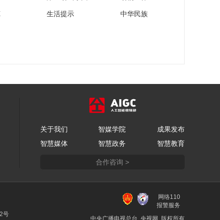
弦子官宣央视网络春
苑
生活提示
中华民族
晚
00:00:29
许佳琪官宣网络春晚
00:00:26
于文文官宣网络春晚
00:00:25
王心凌官宣央视网络
关于我们
智媒学院
成果发布
春晚
智慧媒体
智慧政务
智慧教育
00:00:28
央视网络春晚首波阵
合作咨询 >
容官宣张双利
00:00:27
央视网络春晚首波阵
网络110
报警服务
容官宣王晰
22号
中央广播电视总台 央视网 版权所有