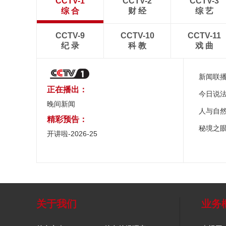
CCTV-1
CCTV-2
CCTV-3
综 合
财 经
综 艺
CCTV-9
CCTV-10
CCTV-11
纪 录
科 教
戏 曲
新闻联
正在播出：
今日说
晚间新闻
人与自
精彩预告：
秘境之
开讲啦-2026-25
关于我们
业务