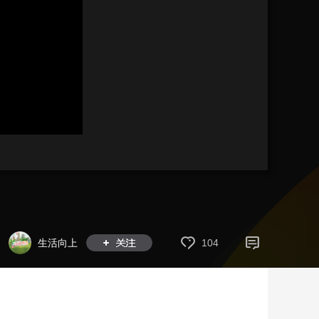
艺术
汽车
数智
5G
产业+
时尚
天气
才艺
网展
央央好物
生活向上
104