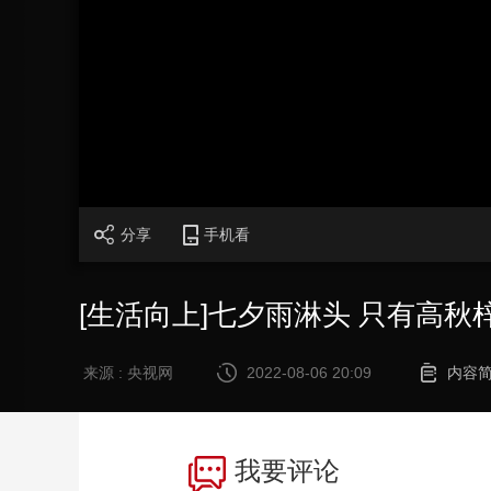
财经
教育
乡村振兴
生态环境
一带一路
大国智造
大国展会
大国保险
云顶对话
CCTV.节目官网
直播
节目单
栏目
片库
分享
手机看
[生活向上]七夕雨淋头 只有高
来源 : 央视网
2022-08-06 20:09
内容