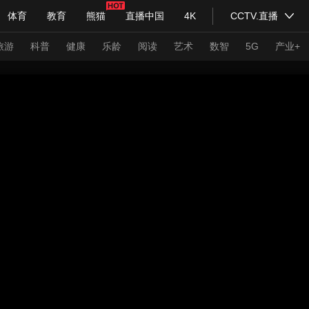
体育
教育
熊猫
直播中国
4K
CCTV.直播
式妙语
主持人
下载央视影音
热解读
天天学习
旅游
科普
健康
乐龄
阅读
艺术
数智
5G
产业+
纪录片网
国家大剧院
大型活动
科技
法治
文娱
人物
公益
图片
习式妙语
央视快评
央视网评
光华锐评
锋面
频道
VR/AR
4K专区
全景新闻
请入列
人生第一次
人生第二次
年冬奥会
CBA
NBA
中超
国足
国际足球
网球
综
体育江湖
文化体育
冰雪道路
足球道路