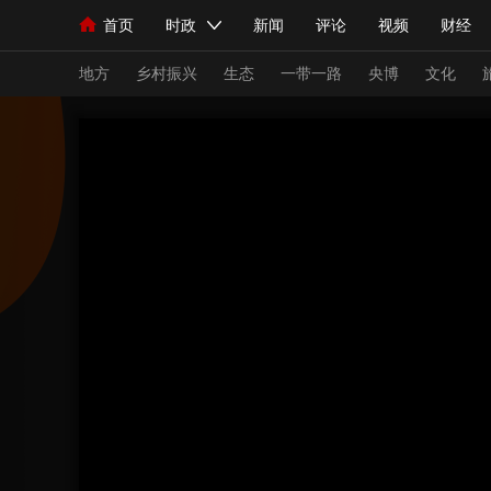
首页
时政
新闻
评论
视频
财经
人民领袖习近平
直播
海外频道
片库
iPanda
栏目大全
联播+
English
中国领导人
节目单
Монгол
听音
央视快评
微视频
习
地方
乡村振兴
生态
一带一路
央博
文化
总台春晚
网络春晚
共产党员网
秧纪录
新闻
国内
国际
评论
经济
军事
人民领袖习近平
联播+
热解读
天天学习
视频
小央视频
小央直播
直播中国
熊猫
现场
前线
比划
快看
蓝海中国
新兵
体育
直播
竞猜
2026年世界杯
2026
VIP会员
CCTV奥林匹克频道
生活体育大会