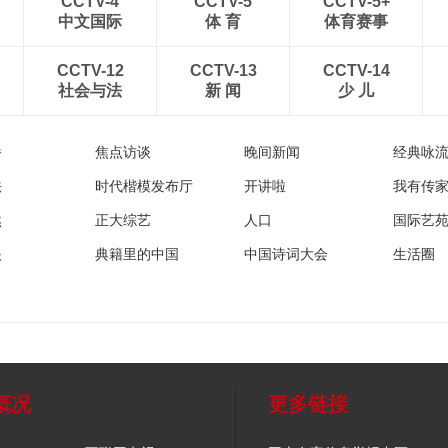
CCTV-4
CCTV-5
CCTV-5+
中文国际
体 育
体育赛事
CCTV-12
CCTV-13
CCTV-14
社会与法
新 闻
少 儿
播
焦点访谈
晚间新闻
经典咏
法
时代楷模发布厅
开讲啦
我有传
然
正大综艺
人口
国际艺
眼
典籍里的中国
中国诗词大会
生活圈
概况
更多链接