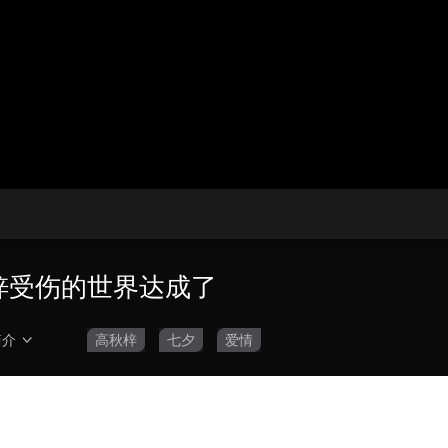
央博
非遗
文化
旅游
科普
健康
乐龄
阅读
云起
超级工厂
智敬中国
全民健康
颜选攻略
海洋
热播榜
总台企业白名单
秋梓受伤的世界达成了
简介
高秋梓
七夕
爱情