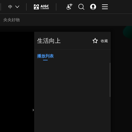
中
央央好物
生活向上
收藏
[生活向上]七夕雨
正在播放
淋头 只有高秋梓受伤的世界达
成了
播放列表
合体育
亚冬会