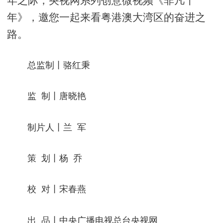
年之际，央视网系列创意微视频《非凡十
年》，邀您一起来看粤港澳大湾区的奋进之
路。
总监制丨骆红秉
监
制丨唐晓艳
制片人丨兰
军
策 划丨
杨 乔
校 对
丨
宋春燕
出
品丨中央广播电视总台央视网