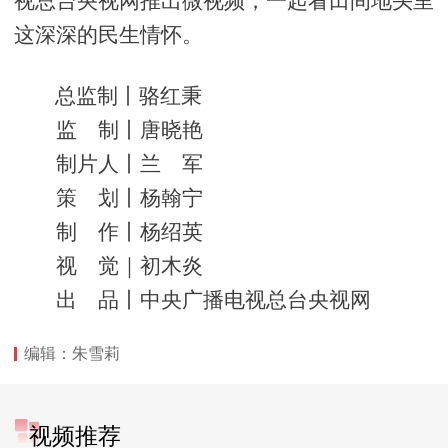
视总台央视网推出微视频，一起看田间地头里
这深深的民生情怀。
总监制丨骆红秉
监 制丨唐晓艳
制片人丨兰 军
策 划丨杨翰宁
制 作丨杨绍英
视 觉｜初木炎
出 品丨中央广播电视总台央视网
编辑：朱雪莉
视频推荐