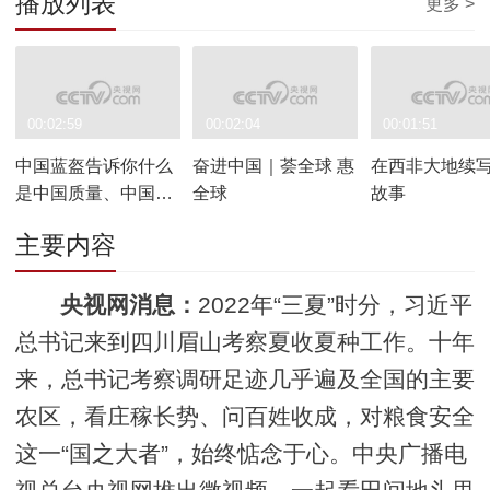
播放列表
更多 >
00:02:59
00:02:04
00:01:51
中国蓝盔告诉你什么
奋进中国｜荟全球 惠
在西非大地续
是中国质量、中国速
全球
故事
度、中国标准
主要内容
央视网消息：
2022年“三夏”时分，习近平
总书记来到四川眉山考察夏收夏种工作。十年
来，总书记考察调研足迹几乎遍及全国的主要
农区，看庄稼长势、问百姓收成，对粮食安全
这一“国之大者”，始终惦念于心。中央广播电