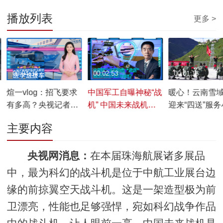
播放列表
更多 >
00:04:34
00:02:53
00:01:16
煊一vlog：招飞要求
中国军工自曝神秘“战
暖心！云南雪
有多高？央视记者体
机” 中国未来战机什
迎来“四送”服
验空军招飞体检多功
么样？
队
主要内容
能车
央视网消息：
在本届珠海航展诸多展品
中，最为科幻的战斗机是位于中航工业展台边
缘的前掠翼空天战斗机。这是一架造型极为前
卫漂亮，性能也足够强悍，宛如科幻战争作品