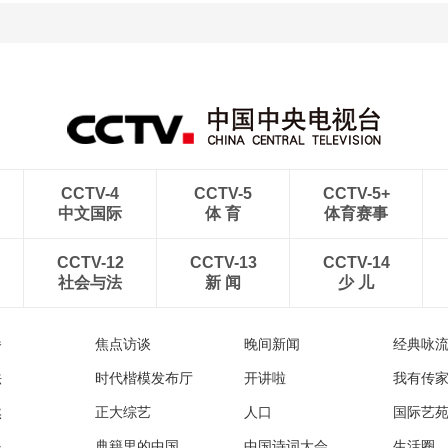
CCTV-4
CCTV-5
CCTV-5+
中文国际
体 育
体育赛事
CCTV-12
CCTV-13
CCTV-14
社会与法
新 闻
少 儿
播
焦点访谈
晚间新闻
经典咏
法
时代楷模发布厅
开讲啦
我有传
然
正大综艺
人口
国际艺
眼
典籍里的中国
中国诗词大会
生活圈