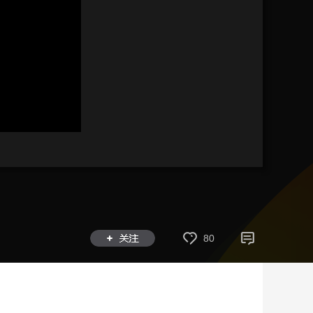
艺术
汽车
数智
5G
产业+
时尚
天气
才艺
网展
央央好物
80