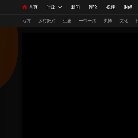
首页
时政
新闻
评论
视频
财经
人民领袖习近平
直播
海外频道
片库
iPanda
栏目大全
联播+
English
中国领导人
节目单
Монгол
听音
央视快评
微视频
习
地方
乡村振兴
生态
一带一路
央博
文化
总台春晚
网络春晚
共产党员网
秧纪录
新闻
国内
国际
评论
经济
军事
人民领袖习近平
联播+
热解读
天天学习
视频
小央视频
小央直播
直播中国
熊猫
现场
前线
比划
快看
蓝海中国
新兵
体育
直播
竞猜
2026年世界杯
2026
VIP会员
CCTV奥林匹克频道
生活体育大会