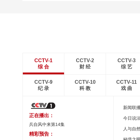
CCTV-1
CCTV-2
CCTV-3
综 合
财 经
综 艺
CCTV-9
CCTV-10
CCTV-11
纪 录
科 教
戏 曲
新闻联
正在播出：
今日说
兵自风中来第14集
人与自
精彩预告：
秘境之