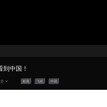
央博
非遗
文化
旅游
科普
健康
乐龄
阅读
云起
超级工厂
智敬中国
全民健康
颜选攻略
海洋
热播榜
总台企业白名单
看到中国！
简介
航展
飞机
中国