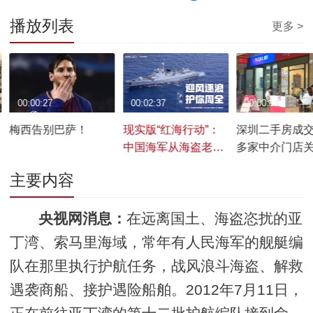
播放列表
更多 >
00:00:27
00:02:37
00:00:50
梅西告别巴萨！
现实版“红海行动”：
深圳二手房成
中国海军从海盗老巢
多家中介门店
解救26名人质
主要内容
央视网消息：
在远离国土、海盗恣扰的亚
丁湾、索马里海域，常年有人民海军的舰艇编
队在那里执行护航任务，战风浪斗海盗、解救
遇袭商船、接护遇险船舶。2012年7月11日，