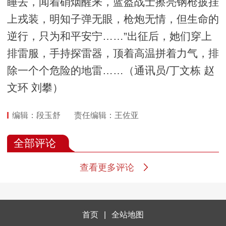
睡去，闻着硝烟醒来，蓝盔战士擦亮钢枪披挂
上戎装，明知子弹无眼，枪炮无情，但生命的
逆行，只为和平安宁……”出征后，她们穿上
排雷服，手持探雷器，顶着高温拼着力气，排
除一个个危险的地雷……（通讯员/丁文栋 赵
文环 刘攀）
编辑：段玉舒
责任编辑：王佐亚
全部评论
查看更多评论
首页
|
全站地图