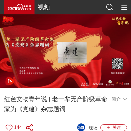
视频
红色文物青年说 | 老一辈无产阶级革命
简介
家为《党建》杂志题词
144
现场
关注