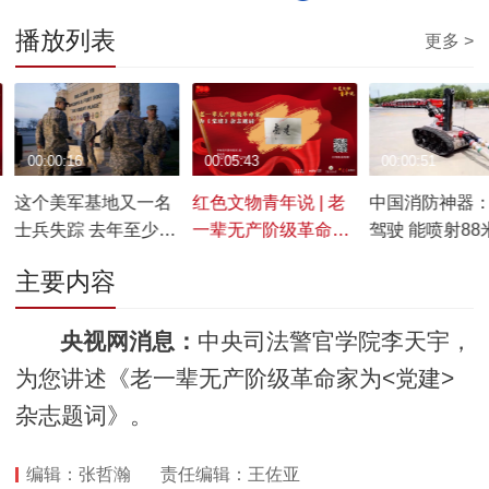
播放列表
更多 >
00:00:16
00:05:43
00:00:51
这个美军基地又一名
红色文物青年说 | 老
中国消防神器
士兵失踪 去年至少25
一辈无产阶级革命家
驾驶 能喷射88
人死亡
为《党建》杂志题词
主要内容
央视网消息：
中央司法警官学院李天宇，
为您讲述《老一辈无产阶级革命家为<党建>
杂志题词》。
编辑：张哲瀚
责任编辑：王佐亚