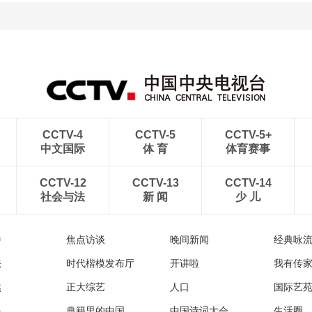
CCTV-4
CCTV-5
CCTV-5+
中文国际
体 育
体育赛事
CCTV-12
CCTV-13
CCTV-14
社会与法
新 闻
少 儿
播
焦点访谈
晚间新闻
经典咏
法
时代楷模发布厅
开讲啦
我有传
然
正大综艺
人口
国际艺
眼
典籍里的中国
中国诗词大会
生活圈