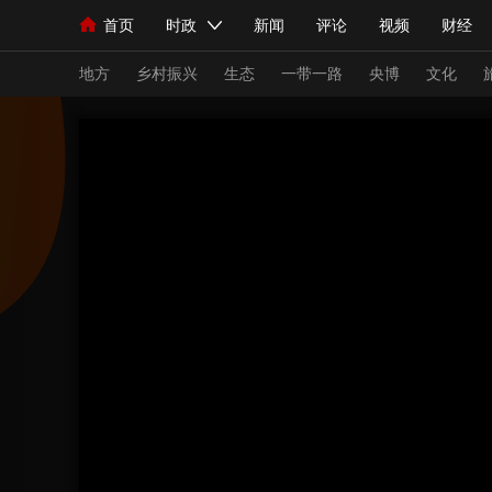
首页
时政
新闻
评论
视频
财经
人民领袖习近平
直播
海外频道
片库
iPanda
栏目大全
联播+
English
中国领导人
节目单
Монгол
听音
央视快评
微视频
习
地方
乡村振兴
生态
一带一路
央博
文化
总台春晚
网络春晚
共产党员网
秧纪录
新闻
国内
国际
评论
经济
军事
人民领袖习近平
联播+
热解读
天天学习
视频
小央视频
小央直播
直播中国
熊猫
现场
前线
比划
快看
蓝海中国
新兵
体育
直播
竞猜
2026年世界杯
2026
VIP会员
CCTV奥林匹克频道
生活体育大会