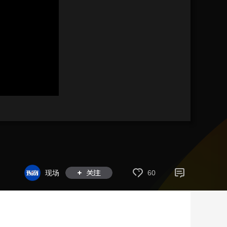
艺术
汽车
数智
5G
产业+
时尚
天气
才艺
网展
央央好物
现场
60