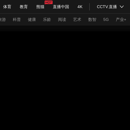
体育
教育
熊猫
直播中国
4K
CCTV.直播
式妙语
主持人
下载央视影音
热解读
天天学习
旅游
科普
健康
乐龄
阅读
艺术
数智
5G
产业+
纪录片网
国家大剧院
大型活动
科技
法治
文娱
人物
公益
图片
习式妙语
央视快评
央视网评
光华锐评
锋面
频道
VR/AR
4K专区
全景新闻
请入列
人生第一次
人生第二次
年冬奥会
CBA
NBA
中超
国足
国际足球
网球
综
体育江湖
文化体育
冰雪道路
足球道路