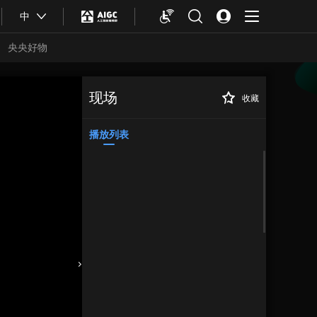
中
央央好物
现场
收藏
红色文物青年说 |
正在播放
《中国人民志愿军战歌》创作
手稿
播放列表
合体育
亚冬会