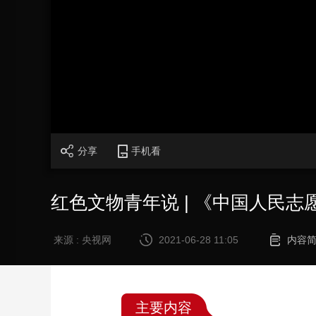
财经
教育
乡村振兴
生态环境
一带一路
大国智造
大国展会
大国保险
云顶对话
CCTV.节目官网
直播
节目单
栏目
片库
分享
手机看
红色文物青年说 | 《中国人民
来源 : 央视网
2021-06-28 11:05
内容
主要内容