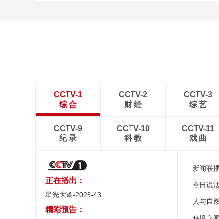
CCTV-1
CCTV-2
CCTV-3
综 合
财 经
综 艺
CCTV-9
CCTV-10
CCTV-11
纪 录
科 教
戏 曲
新闻联
正在播出：
今日说
星光大道-2026-43
人与自
精彩预告：
秘境之