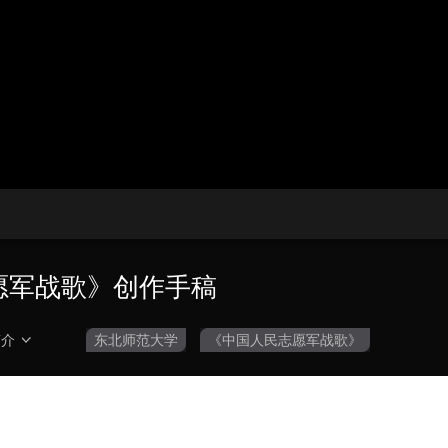
央博
非遗
文化
旅游
科普
健康
乐龄
阅读
云起
超级工厂
智敬中国
全民健康
颜选攻略
海洋
热播榜
总台企业白名单
志愿军战歌》创作手稿
简介
东北师范大学
《中国人民志愿军战歌》