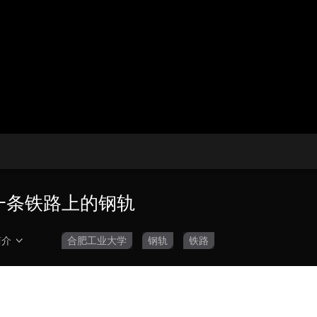
央博
非遗
文化
旅游
科普
健康
乐龄
阅读
云起
超级工厂
智敬中国
全民健康
颜选攻略
海洋
热播榜
总台企业白名单
第一条铁路上的钢轨
简介
合肥工业大学
钢轨
铁路