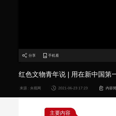
财经
教育
乡村振兴
生态环境
一带一路
大国智造
大国展会
大国保险
云顶对话
CCTV.节目官网
直播
节目单
栏目
片库
分享
手机看
红色文物青年说 | 用在新中国
来源 : 央视网
2021-06-23 17:23
内容
主要内容