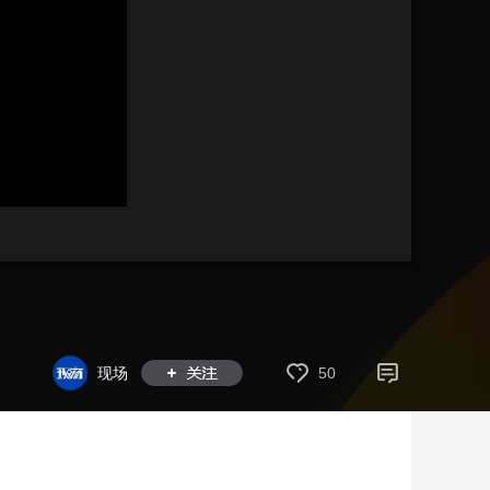
艺术
汽车
数智
5G
产业+
时尚
天气
才艺
网展
央央好物
现场
50