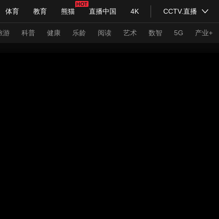
体育
教育
熊猫
直播中国
4K
CCTV.直播
式妙语
主持人
下载央视影音
热解读
天天学习
旅游
科普
健康
乐龄
阅读
艺术
数智
5G
产业+
纪录片网
国家大剧院
大型活动
科技
法治
文娱
人物
公益
图片
习式妙语
央视快评
央视网评
光华锐评
锋面
频道
VR/AR
4K专区
全景新闻
请入列
人生第一次
人生第二次
年冬奥会
CBA
NBA
中超
国足
国际足球
网球
综
体育江湖
文化体育
冰雪道路
足球道路