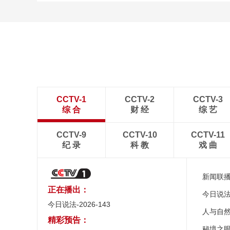
CCTV-1
CCTV-2
CCTV-3
综 合
财 经
综 艺
CCTV-9
CCTV-10
CCTV-11
纪 录
科 教
戏 曲
新闻联
正在播出：
今日说
今日说法-2026-143
人与自
精彩预告：
秘境之