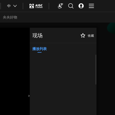
中
央央好物
现场
收藏
红色文物青年说 |
正在播放
用在新中国第一条铁路上的钢
轨
播放列表
合体育
亚冬会