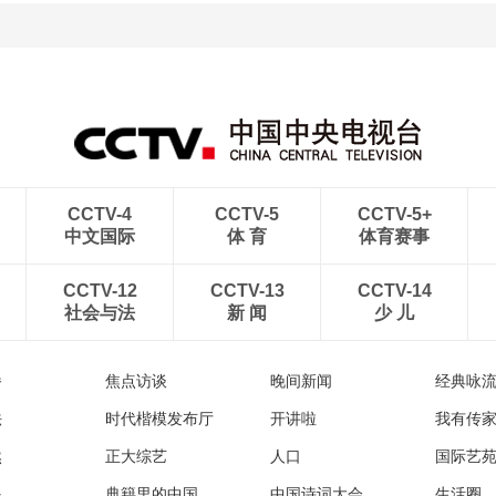
CCTV-4
CCTV-5
CCTV-5+
中文国际
体 育
体育赛事
CCTV-12
CCTV-13
CCTV-14
社会与法
新 闻
少 儿
播
焦点访谈
晚间新闻
经典咏
法
时代楷模发布厅
开讲啦
我有传
然
正大综艺
人口
国际艺
眼
典籍里的中国
中国诗词大会
生活圈