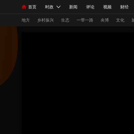
首页
时政
新闻
评论
视频
财经
人民领袖习近平
直播
海外频道
片库
iPanda
栏目大全
联播+
English
中国领导人
节目单
Монгол
听音
央视快评
微视频
习
地方
乡村振兴
生态
一带一路
央博
文化
总台春晚
网络春晚
共产党员网
秧纪录
新闻
国内
国际
评论
经济
军事
人民领袖习近平
联播+
热解读
天天学习
视频
小央视频
小央直播
直播中国
熊猫
现场
前线
比划
快看
蓝海中国
新兵
体育
直播
竞猜
2026年世界杯
2026
VIP会员
CCTV奥林匹克频道
生活体育大会