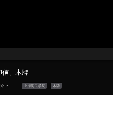
央博
非遗
文化
旅游
科普
健康
乐龄
阅读
云起
超级工厂
智敬中国
全民健康
颜选攻略
海洋
热播榜
总台企业白名单
印信、木牌
简介
上海海关学院
木牌