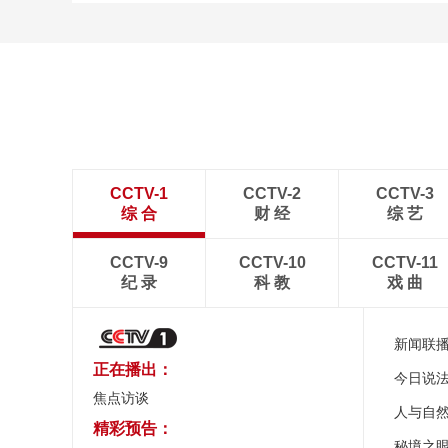
CCTV-1
CCTV-2
CCTV-3
综 合
财 经
综 艺
CCTV-9
CCTV-10
CCTV-11
纪 录
科 教
戏 曲
新闻联
正在播出：
今日说
焦点访谈
人与自
精彩预告：
秘境之