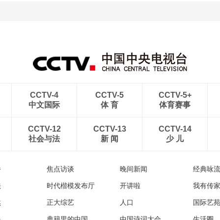
CCTV-4
CCTV-5
CCTV-5+
中文国际
体 育
体育赛事
CCTV-12
CCTV-13
CCTV-14
社会与法
新 闻
少 儿
播
焦点访谈
晚间新闻
经典咏
法
时代楷模发布厅
开讲啦
我有传
然
正大综艺
人口
国际艺
眼
典籍里的中国
中国诗词大会
生活圈