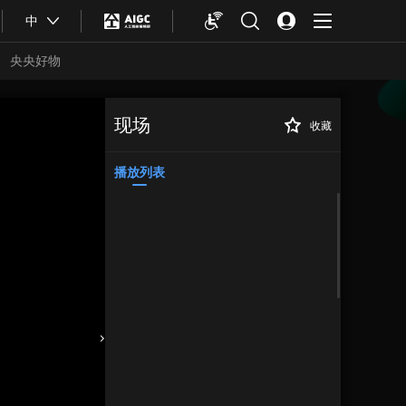
中
央央好物
现场
收藏
红色文物青年说 |
正在播放
中央人民政府印信、木牌
播放列表
合体育
亚冬会