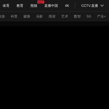
体育
教育
熊猫
直播中国
4K
CCTV.直播
式妙语
主持人
下载央视影音
热解读
天天学习
旅游
科普
健康
乐龄
阅读
艺术
数智
5G
产业+
纪录片网
国家大剧院
大型活动
科技
法治
文娱
人物
公益
图片
习式妙语
央视快评
央视网评
光华锐评
锋面
频道
VR/AR
4K专区
全景新闻
请入列
人生第一次
人生第二次
年冬奥会
CBA
NBA
中超
国足
国际足球
网球
综
体育江湖
文化体育
冰雪道路
足球道路