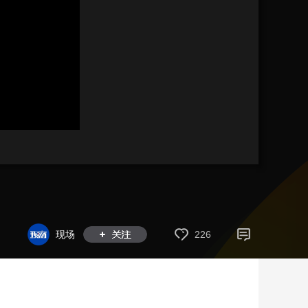
艺术
汽车
数智
5G
产业+
时尚
天气
才艺
网展
央央好物
现场
226