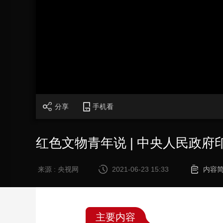
财经
教育
乡村振兴
生态环境
一带一路
大国智造
大国展会
大国保险
云顶对话
CCTV.节目官网
直播
节目单
栏目
片库
分享
手机看
红色文物青年说 | 中央人民政府
来源 : 央视网
2021-06-23 15:33
内容
主要内容