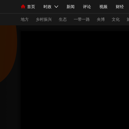
首页
时政
新闻
评论
视频
财经
人民领袖习近平
直播
海外频道
片库
iPanda
栏目大全
联播+
English
中国领导人
节目单
Монгол
听音
央视快评
微视频
习
地方
乡村振兴
生态
一带一路
央博
文化
总台春晚
网络春晚
共产党员网
秧纪录
新闻
国内
国际
评论
经济
军事
人民领袖习近平
联播+
热解读
天天学习
视频
小央视频
小央直播
直播中国
熊猫
现场
前线
比划
快看
蓝海中国
新兵
体育
直播
竞猜
2026年世界杯
2026
VIP会员
CCTV奥林匹克频道
生活体育大会