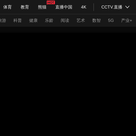
体育
教育
熊猫
直播中国
4K
CCTV.直播
式妙语
主持人
下载央视影音
热解读
天天学习
旅游
科普
健康
乐龄
阅读
艺术
数智
5G
产业+
纪录片网
国家大剧院
大型活动
科技
法治
文娱
人物
公益
图片
习式妙语
央视快评
央视网评
光华锐评
锋面
频道
VR/AR
4K专区
全景新闻
请入列
人生第一次
人生第二次
年冬奥会
CBA
NBA
中超
国足
国际足球
网球
综
体育江湖
文化体育
冰雪道路
足球道路