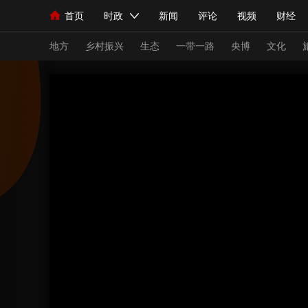
首页
时政
新闻
评论
视频
财经
人民领袖习近平
直播
海外频道
片库
iPanda
栏目大全
联播+
English
中国领导人
节目单
Монгол
听音
央视快评
微视频
习
地方
乡村振兴
生态
一带一路
央博
文化
总台春晚
网络春晚
共产党员网
秧纪录
新闻
国内
国际
评论
经济
军事
人民领袖习近平
联播+
热解读
天天学习
视频
小央视频
小央直播
直播中国
熊猫
现场
前线
比划
快看
蓝海中国
新兵
体育
直播
竞猜
2026年世界杯
2026
VIP会员
CCTV奥林匹克频道
生活体育大会