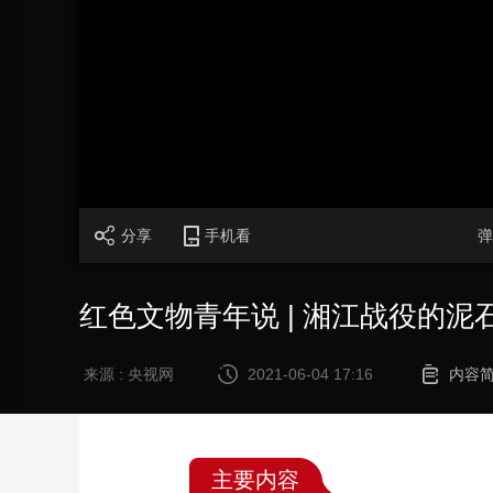
财经
教育
乡村振兴
生态环境
一带一路
大国智造
大国展会
大国保险
云顶对话
CCTV.节目官网
直播
节目单
栏目
片库
分享
手机看
弹
红色文物青年说 | 湘江战役的泥
来源 : 央视网
2021-06-04 17:16
内容
主要内容