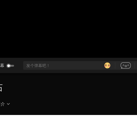
央博
非遗
文化
旅游
科普
健康
乐龄
阅读
云起
超级工厂
智敬中国
全民健康
颜选攻略
海洋
热播榜
总台企业白名单
幕
石
简介