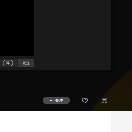
艺术
汽车
数智
5G
产业+
时尚
天气
才艺
网展
央央好物
发送